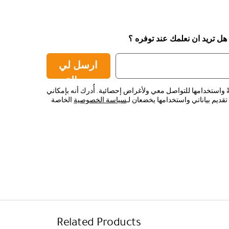
 هل تريد ان نعلمك عند توفره ؟
ارسل لي
رسالة
ً واستخدامها للتواصل معي ولأغراض إحصائية. أُدرك أنه بإمكاني
قديم بياناتي واستخدامها يخضعان لـ
سياسة الخصوصية
الخاصة
Related Products