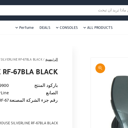
هل نزلت التطبيق ليصلك كل جديد ؟
هل 
ا تريد ان تبحث
Perfume
DEALS
CONSOLES
ALL PRODUCTS
الرئيسية
/
SILVERLINE RF-67BLA BLACK
 RF-67BLA BLACK
باركود المنتج
9900
الصانع
rLine
رقم جزء الشركة المصنعة
RF-67
OUSE SILVERLINE RF-67BLA BLACK