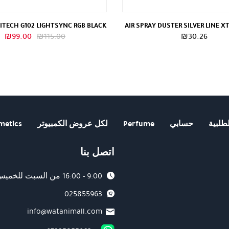
ITECH G102 LIGHTSYNC RGB BLACK
AIR SPRAY DUSTER SILVER LINE X
السعر
ا
₪
99.00
₪
115.00
₪
30.26
الأصلي
ا
هو:
هو
.00.
₪115.00.
طلبية
حسابي
Perfume
لكل عروض الكمبيوتر
metics
اتصل بنا
9:00 - 16:00 من السبت للخميس
025855963
info@watanimall.com