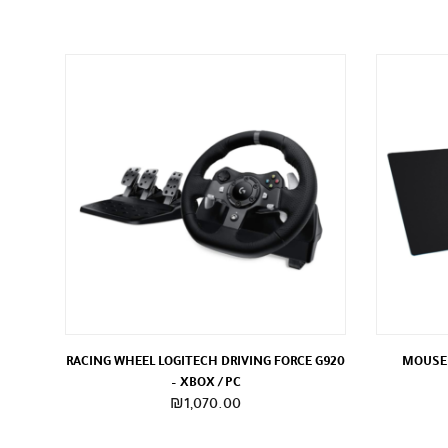
RACING WHEEL LOGITECH DRIVING FORCE G920
MOUSEP
– XBOX / PC
لسعر
₪
1,070.00
لحالي