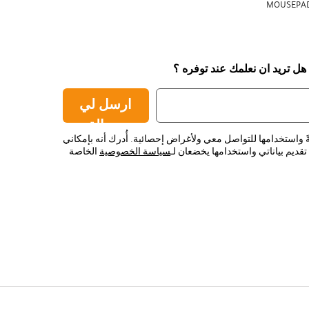
MOUSEPAD
 هل تريد ان نعلمك عند توفره ؟
ارسل لي
رسالة
ً واستخدامها للتواصل معي ولأغراض إحصائية. أُدرك أنه بإمكاني
قديم بياناتي واستخدامها يخضعان لـ
سياسة الخصوصية
الخاصة