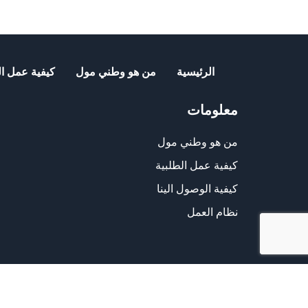
₪99.00.
₪115.00.
الرئيسية
من هو وطني مول
كيفية عمل ال
معلومات
من هو وطني مول
كيفية عمل الطلبية
كيفية الوصول الينا
نظام العمل
الشراء من الموقع آمن ويلبي