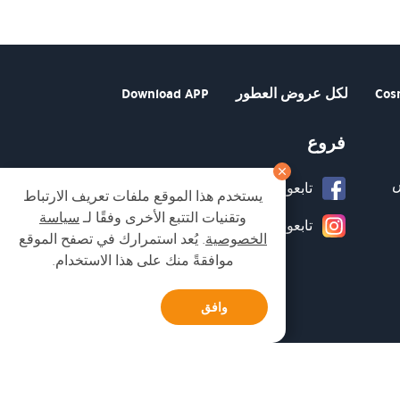
و:
₪169.0
Cos
لكل عروض العطور
Download APP
فروع
تابعونا على صفحة الفيسبوك
يستخدم هذا الموقع ملفات تعريف الارتباط
وتقنيات التتبع الأخرى وفقًا لـ
سياسة
تابعونا على انستغرام
الخصوصية
. يُعد استمرارك في تصفح الموقع
موافقةً منك على هذا الاستخدام.
وافق
Developed by Matat Technologies ltd