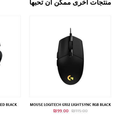
منتجات اخرى ممكن ان تحبها
RED BLACK
MOUSE LOGITECH G102 LIGHTSYNC RGB BLACK
السعر
السعر
₪
99.00
₪
115.00
الأصلي
الحالي
هو:
هو: