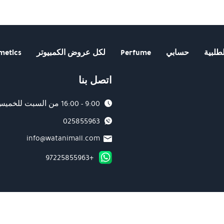
هو:
ه
₪365.00.
₪390.00.
0.
₪199.00.
طلبية
حسابي
Perfume
لكل عروض الكمبيوتر
metics
اتصل بنا
9:00 - 16:00 من السبت للخميس
025855963
info@watanimall.com
+97225855963
 أعلى معايير الأمان