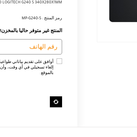
 LOGITECH G240 S 340X280X1MM
رمز المنتج : MP-G240-S
المنتج غير متوفر حاليا بالمخزن!
أوافق على تقديم بياناتي طواعية
إلغاء تسجيلي في أي وقت، وأن ت
بالموقع.