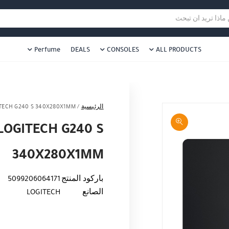
هل نزلت التطبيق ليصلك كل جديد ؟
هل 
ا تريد ان تبحث
Perfume
DEALS
CONSOLES
ALL PRODUCTS
الرئيسية
/
TECH G240 S 340X280X1MM
OGITECH G240 S
340X280X1MM
باركود المنتج
5099206064171
الصانع
LOGITECH