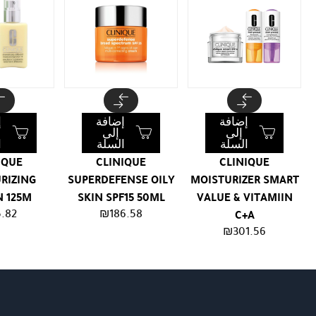
إضافة
إضافة
إ
إلى
إلى
السلة
السلة
ا
IQUE
CLINIQUE
CLINIQUE
RIZING
SUPERDEFENSE OILY
MOISTURIZER SMART
N 125M
SKIN SPF15 50ML
VALUE & VITAMIIN
.82
₪
186.58
C+A
₪
301.56