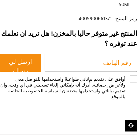
50ML
رمز المنتج : 4005900661371
المنتج غير متوفر حاليا بالمخزن! هل تريد ان نعلمك
عند توفره ؟
ارسل لي
رسالة
أوافق على تقديم بياناتي طواعيةً واستخدامها للتواصل معي
ولأغراض إحصائية. أُدرك أنه بإمكاني إلغاء تسجيلي في أي وقت، وأن
تقديم بياناتي واستخدامها يخضعان لـ
سياسة الخصوصية
الخاصة
بالموقع.