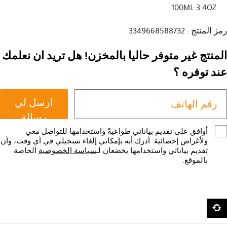
100ML 3.4OZ
رمز المنتج : 3349668588732
المنتج غير متوفر حاليا بالمخزن! هل تريد ان نعلمك
عند توفره ؟
ارسل لي
رسالة
أوافق على تقديم بياناتي طواعيةً واستخدامها للتواصل معي
ولأغراض إحصائية. أُدرك أنه بإمكاني إلغاء تسجيلي في أي وقت، وأن
تقديم بياناتي واستخدامها يخضعان لـ
سياسة الخصوصية
الخاصة
بالموقع.