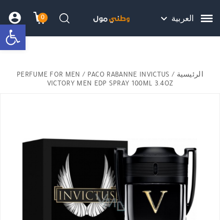
Skip to Content
Back top top
Contact Us
هل نزلت التطبيق ليصلك كل جديد ؟
0
العربية
bar
עגלת הק
התב
חיפוש
الرئيسية
/
/ PACO RABANNE INVICTUS
PERFUME FOR MEN
VICTORY MEN EDP SPRAY 100ML 3.4OZ