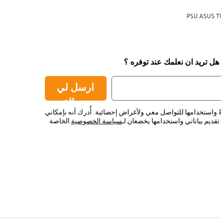
PSU ASUS T
 هل تريد ان نعلمك عند توفره ؟
ارسل لي
رسالة
ً واستخدامها للتواصل معي ولأغراض إحصائية. أُدرك أنه بإمكاني
قديم بياناتي واستخدامها يخضعان لـ
سياسة الخصوصية
الخاصة