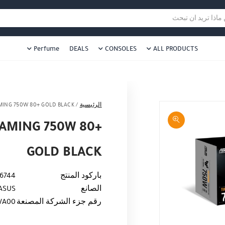
هل نزلت التطبيق ليصلك كل جديد ؟
هل 
ا تريد ان تبحث
Perfume
DEALS
CONSOLES
ALL PRODUCTS
الرئيسية
/
MING 750W 80+ GOLD BLACK
GAMING 750W 80+
GOLD BLACK
باركود المنتج
6744
الصانع
ASUS
رقم جزء الشركة المصنعة
WA00