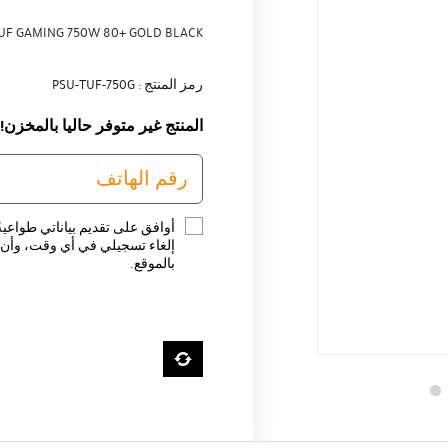
UF GAMING 750W 80+ GOLD BLACK
رمز المنتج : PSU-TUF-750G
المنتج غير متوفر حاليا بالمخزن!
أوافق على تقديم بياناتي طواعية
إلغاء تسجيلي في أي وقت، وأن ت
بالموقع.