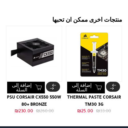
منتجات اخرى ممكن ان تحبها
إضافة إلى
إضافة إلى
السلة
السلة
PSU CORSAIR CX550 550W
THERMAL PASTE CORSAIR
80+ BRONZE
TM30 3G
السعر
السعر
السعر
السعر
₪
230.00
₪
260.00
₪
25.00
₪
33.00
الأصلي
الحالي
الأصلي
الحالي
هو:
هو:
هو:
هو: