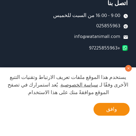
اتصل بنا
9:00 - 16:00 من السبت للخميس
025855963
info@watanimall.com
+97225855963
فروع
يستخدم هذا الموقع ملفات تعريف الارتباط وتقنيات التتبع
تابعونا على صفحة الفيسبوك
الأخرى وفقًا لـ
سياسة الخصوصية
. يُعد استمرارك في تصفح
تابعونا على انستغرام
الموقع موافقةً منك على هذا الاستخدام.
أتصل بنا
وافق
الشراء من الموقع آمن ويلبي أعلى معايير الأمان
Developed by Matat Technologies ltd