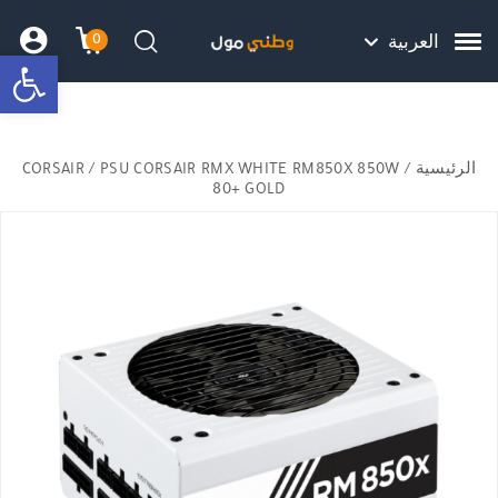
Skip to Content
Back top top
Contact Us
هل نزلت التطبيق ليصلك كل جديد ؟
0
العربية
bar
עגלת הק
התב
חיפוש
الرئيسية
/
/ PSU CORSAIR RMX WHITE RM850X 850W
CORSAIR
80+ GOLD