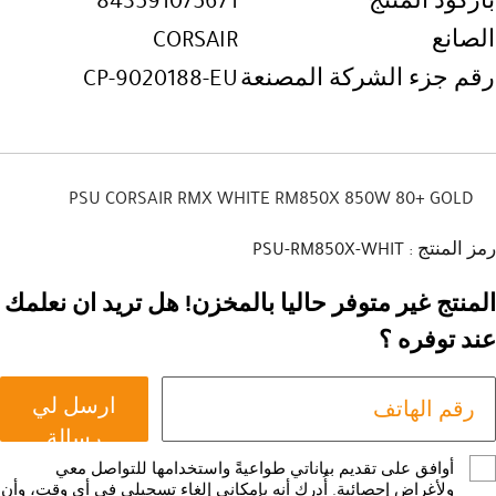
باركود المنتج
843591075671
الصانع
CORSAIR
رقم جزء الشركة المصنعة
CP-9020188-EU
PSU CORSAIR RMX WHITE RM850X 850W 80+ GOLD
رمز المنتج : PSU-RM850X-WHIT
المنتج غير متوفر حاليا بالمخزن! هل تريد ان نعلمك
عند توفره ؟
ارسل لي
رسالة
أوافق على تقديم بياناتي طواعيةً واستخدامها للتواصل معي
ولأغراض إحصائية. أُدرك أنه بإمكاني إلغاء تسجيلي في أي وقت، وأن