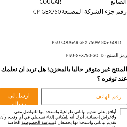
الصانع
COUGAR
رقم جزء الشركة المصنعة
CP-GEX750
PSU COUGAR GEX 750W 80+ GOLD
رمز المنتج : PSU-GEX750-GOLD
المنتج غير متوفر حاليا بالمخزن! هل تريد ان نعلمك
عند توفره ؟
ارسل لي
رسالة
أوافق على تقديم بياناتي طواعيةً واستخدامها للتواصل معي
ولأغراض إحصائية. أُدرك أنه بإمكاني إلغاء تسجيلي في أي وقت، وأن
تقديم بياناتي واستخدامها يخضعان لـ
سياسة الخصوصية
الخاصة