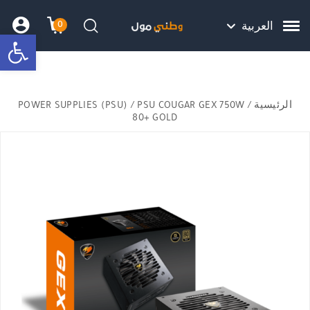
Skip to Content
Back top top
Contact Us
هل نزلت التطبيق ليصلك كل جديد ؟
0
العربية
bar
עגלת הק
התב
חיפוש
الرئيسية
/
/ PSU COUGAR GEX 750W
POWER SUPPLIES (PSU)
80+ GOLD