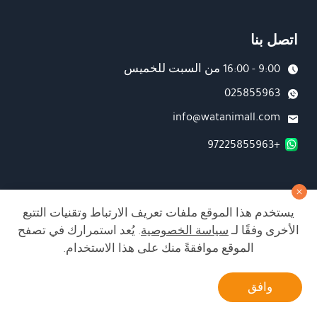
اتصل بنا
9:00 - 16:00 من السبت للخميس
025855963
info@watanimall.com
+97225855963
فروع
يستخدم هذا الموقع ملفات تعريف الارتباط وتقنيات التتبع
تابعونا على صفحة الفيسبوك
الأخرى وفقًا لـ
سياسة الخصوصية
. يُعد استمرارك في تصفح
تابعونا على انستغرام
الموقع موافقةً منك على هذا الاستخدام.
أتصل بنا
وافق