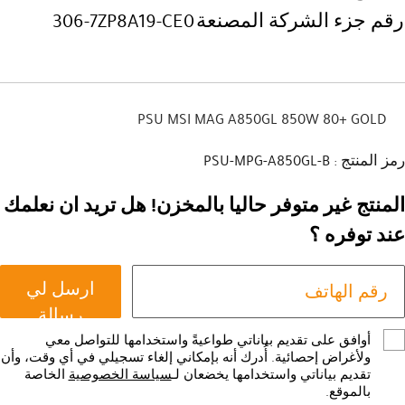
رقم جزء الشركة المصنعة
306-7ZP8A19-CE0
PSU MSI MAG A850GL 850W 80+ GOLD
رمز المنتج : PSU-MPG-A850GL-B
المنتج غير متوفر حاليا بالمخزن! هل تريد ان نعلمك
عند توفره ؟
ارسل لي
رسالة
أوافق على تقديم بياناتي طواعيةً واستخدامها للتواصل معي
ولأغراض إحصائية. أُدرك أنه بإمكاني إلغاء تسجيلي في أي وقت، وأن
تقديم بياناتي واستخدامها يخضعان لـ
سياسة الخصوصية
الخاصة
بالموقع.