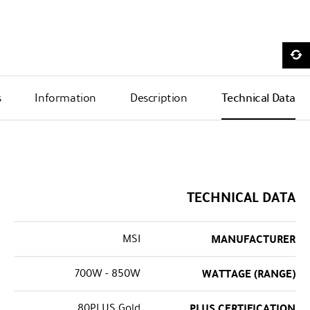
s
Information
Description
Technical Data
TECHNICAL DATA
MSI
MANUFACTURER
700W - 850W
WATTAGE (RANGE)
80PLUS Gold
PLUS CERTIFICATION