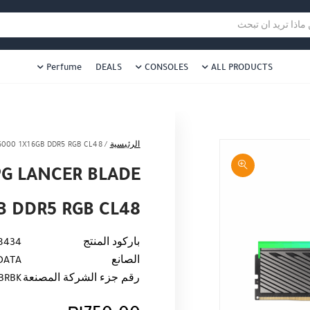
هل نزلت التطبيق ليصلك كل جديد ؟
هل 
ا تريد ان تبحث
Perfume
DEALS
CONSOLES
ALL PRODUCTS
الرئيسية
/
000 1X16GB DDR5 RGB CL48
G LANCER BLADE
B DDR5 RGB CL48
باركود المنتج
8434
الصانع
DATA
رقم جزء الشركة المصنعة
BRBK