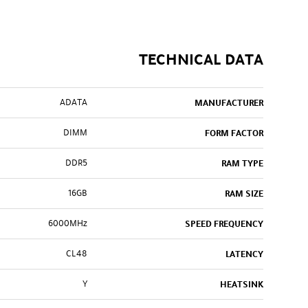
TECHNICAL DATA
ADATA
MANUFACTURER
DIMM
FORM FACTOR
DDR5
RAM TYPE
16GB
RAM SIZE
6000MHz
SPEED FREQUENCY
CL48
LATENCY
Y
HEATSINK