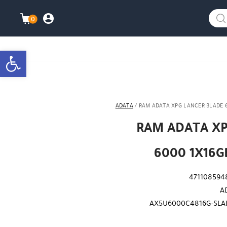
info@watanimall.com
025855963
العربية
نزلت التطبيق ليصلك كل جديد ؟
هل نزلت التطبي
0
התברות\ה
עגלת ה
bar
ADATA
/ RAM ADATA XPG LANCER BLADE 6
RAM ADATA XP
6000 1X16G
471108594
A
AX5U6000C4816G-SLA