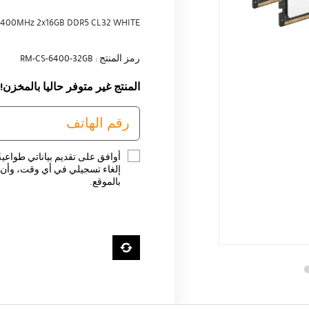
400MHz 2x16GB DDR5 CL32 WHITE
رمز المنتج : RM-CS-6400-32GB
المنتج غير متوفر حاليا بالمخزن!
أوافق على تقديم بياناتي طواعية
إلغاء تسجيلي في أي وقت، وأن ت
بالموقع.