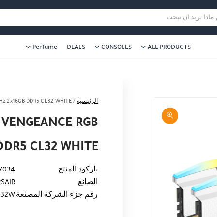
هل نزلت التطبيق ليصلك كل جديد ؟
هل 
ا تريد ان تبحث
Perfume
DEALS
CONSOLES
ALL PRODUCTS
الرئيسية
/
z 2x16GB DDR5 CL32 WHITE
 VENGEANCE RGB
DDR5 CL32 WHITE
باركود المنتج
7034
الصانع
SAIR
رقم جزء الشركة المصنعة
Z32W