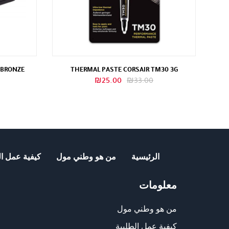
 BRONZE
THERMAL PASTE CORSAIR TM30 3G
السعر
السعر
₪
25.00
₪
33.00
الأصلي
الحالي
هو:
هو:
₪25.00.
₪33.00.
الرئيسية
من هو وطني مول
كيفية عمل ال
معلومات
من هو وطني مول
كيفية عمل الطلبية