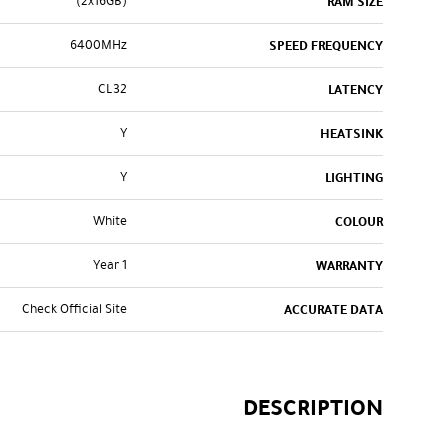
(2x16GB)
RAM SIZE
6400MHz
SPEED FREQUENCY
CL32
LATENCY
Y
HEATSINK
Y
LIGHTING
White
COLOUR
1 Year
WARRANTY
Check Official Site
ACCURATE DATA
DESCRIPTION