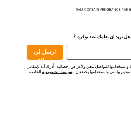
RAM CORSAIR VENGEANCE RGB 6
 هل تريد ان نعلمك عند توفره ؟
ارسل لي
رسالة
ً واستخدامها للتواصل معي ولأغراض إحصائية. أُدرك أنه بإمكاني
قديم بياناتي واستخدامها يخضعان لـ
سياسة الخصوصية
الخاصة