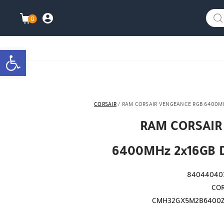
info@watanimall.com
025855963
العربية
نزلت التطبيق ليصلك كل جديد ؟
هل نزلت التطبي
0
התברות\ה
עגלת ה
bar
CORSAIR
/ RAM CORSAIR VENGEANCE RGB 6400MH
RAM CORSAIR
6400MHz 2x16GB 
84044040
COR
CMH32GX5M2B6400