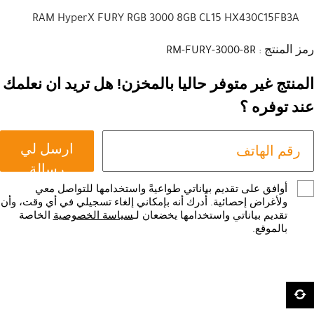
RAM HyperX FURY RGB 3000 8GB CL15 HX430C15FB3A
رمز المنتج : RM-FURY-3000-8R
المنتج غير متوفر حاليا بالمخزن! هل تريد ان نعلمك
عند توفره ؟
ارسل لي
رسالة
أوافق على تقديم بياناتي طواعيةً واستخدامها للتواصل معي
ولأغراض إحصائية. أُدرك أنه بإمكاني إلغاء تسجيلي في أي وقت، وأن
تقديم بياناتي واستخدامها يخضعان لـ
سياسة الخصوصية
الخاصة
بالموقع.