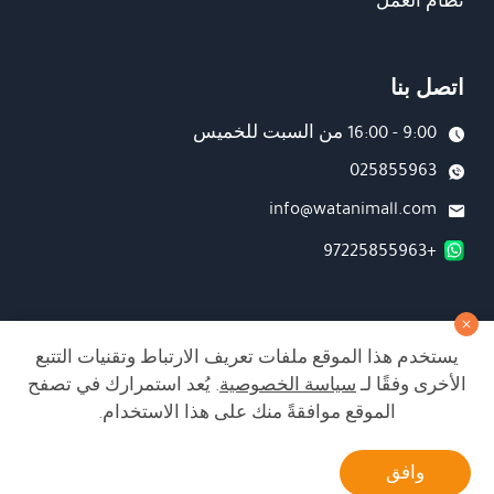
نظام العمل
اتصل بنا
9:00 - 16:00 من السبت للخميس
025855963
info@watanimall.com
+97225855963
فروع
يستخدم هذا الموقع ملفات تعريف الارتباط وتقنيات التتبع
تابعونا على صفحة الفيسبوك
الأخرى وفقًا لـ
سياسة الخصوصية
. يُعد استمرارك في تصفح
تابعونا على انستغرام
الموقع موافقةً منك على هذا الاستخدام.
أتصل بنا
وافق