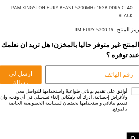
RAM KINGSTON FURY BEAST 5200MHz 16GB DDR5 CL40
BLACK
رمز المنتج : RM-FURY-5200-16
المنتج غير متوفر حاليا بالمخزن! هل تريد ان نعلمك
عند توفره ؟
ارسل لي
رسالة
أوافق على تقديم بياناتي طواعيةً واستخدامها للتواصل معي
ولأغراض إحصائية. أُدرك أنه بإمكاني إلغاء تسجيلي في أي وقت، وأن
تقديم بياناتي واستخدامها يخضعان لـ
سياسة الخصوصية
الخاصة
بالموقع.