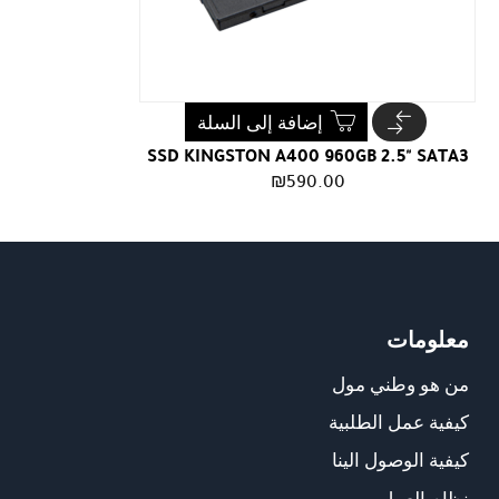
إضافة إلى السلة
SSD KINGSTON A400 960GB 2.5" SATA3
₪
590.00
معلومات
من هو وطني مول
كيفية عمل الطلبية
كيفية الوصول الينا