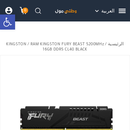
Skip to Content
Back top top
Contact Us
هل نزلت التطبيق ليصلك كل جديد ؟
0
العربية
bar
עגלת הק
התב
חיפוש
الرئيسية
/
/ RAM KINGSTON FURY BEAST 5200MHz
KINGSTON
16GB DDR5 CL40 BLACK