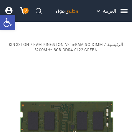
Skip to Content
Back top top
Contact Us
هل نزلت التطبيق ليصلك كل جديد ؟
0
العربية
bar
עגלת הק
התב
חיפוש
الرئيسية
/
/ RAM KINGSTON ValueRAM SO-DIMM
KINGSTON
3200MHz 8GB DDR4 CL22 GREEN