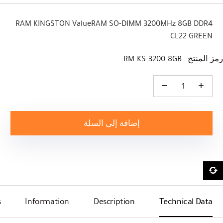
RAM KINGSTON ValueRAM SO-DIMM 3200MHz 8GB DDR4
CL22 GREEN
رمز المنتج : RM-KS-3200-8GB
كمية RAM KINGSTON ValueRAM SO-DIMM 3200MHz 8GB DDR4 CL22 GREEN
إضافة إلى السلة
s
Information
Description
Technical Data