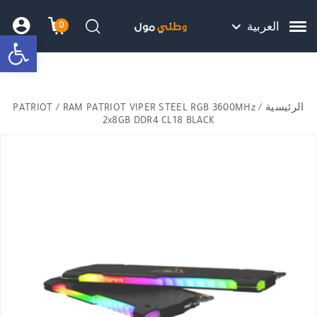
Skip to Content
Back top top
Contact Us
هل نزلت التطبيق ليصلك كل جديد ؟
0
العربية
bar
עגלת הק
התב
חיפוש
الرئيسية
/
/ RAM PATRIOT VIPER STEEL RGB 3600MHz
PATRIOT
2x8GB DDR4 CL18 BLACK