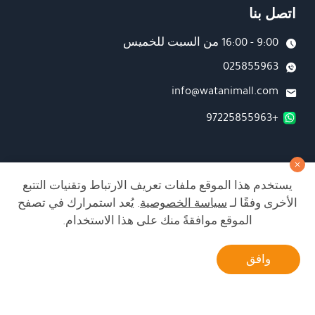
اتصل بنا
9:00 - 16:00 من السبت للخميس
025855963
info@watanimall.com
+97225855963
فروع
يستخدم هذا الموقع ملفات تعريف الارتباط وتقنيات التتبع
تابعونا على صفحة الفيسبوك
الأخرى وفقًا لـ
سياسة الخصوصية
. يُعد استمرارك في تصفح
تابعونا على انستغرام
الموقع موافقةً منك على هذا الاستخدام.
أتصل بنا
وافق
الشراء من الموقع آمن ويلبي أعلى معايير الأمان