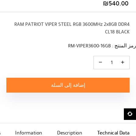
₪
540.00
RAM PATRIOT VIPER STEEL RGB 3600MHz 2x8GB DDR4
CL18 BLACK
رمز المنتج : RM-VIPER3600-16GB
كمية RAM PATRIOT VIPER STEEL RGB 3600MHz 2x8GB DDR4 CL18 BLACK
إضافة إلى السلة
s
Information
Description
Technical Data