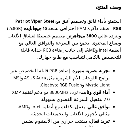
وصف المنتج:
Patriot Viper Steel
استمتع بأداء فائق وتصميم أنيق مع
RGB
16 جيجابايت
– طقم ذاكرة RAM احترافي بسعة
(2x8GB)
3600 ميجاهرتز
وبتردد عالي
، مصمم خصيصًا لعشاق الألعاب
وصناع المحتوى. يجمع بين السرعة والتوافق العالي مع
أنظمة Intel وAMD، إلى جانب إضاءة RGB جذابة قابلة
للتخصيص بالكامل لتتناسب مع طابع جهازك.
تجربة بصرية مميزة
: إضاءة RGB قابلة للتخصيص عبر
برامج اللوحات الأم الشهيرة مثل ASUS Aura وMSI
Mystic Light وGigabyte RGB Fusion.
أداء قوي وثابت
: تردد 3600MHz مع دعم لتقنية XMP
2.0 لتفعيل السرعة القصوى بسهولة.
توافق عالي
: يعمل بكفاءة مع أنظمة Intel وAMD،
مثالي لأجهزة الألعاب والتجميعات الحديثة.
تبريد فعال
: مشتت حراري من الألمنيوم يضمن