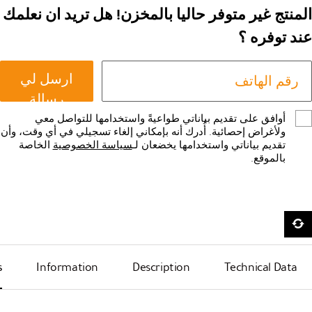
المنتج غير متوفر حاليا بالمخزن! هل تريد ان نعلمك
عند توفره ؟
ارسل لي
رسالة
أوافق على تقديم بياناتي طواعيةً واستخدامها للتواصل معي
ولأغراض إحصائية. أُدرك أنه بإمكاني إلغاء تسجيلي في أي وقت، وأن
تقديم بياناتي واستخدامها يخضعان لـ
سياسة الخصوصية
الخاصة
بالموقع.
s
Information
Description
Technical Data