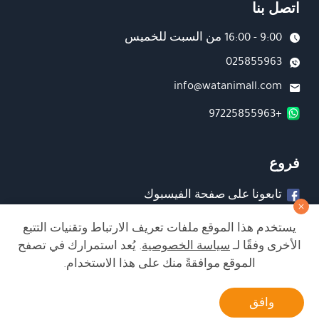
اتصل بنا
9:00 - 16:00 من السبت للخميس
025855963
info@watanimall.com
+97225855963
فروع
تابعونا على صفحة الفيسبوك
تابعونا على انستغرام
يستخدم هذا الموقع ملفات تعريف الارتباط وتقنيات التتبع
الأخرى وفقًا لـ
سياسة الخصوصية
. يُعد استمرارك في تصفح
الموقع موافقةً منك على هذا الاستخدام.
الشراء من الموقع آمن ويلبي أعلى معايير الأمان
أتصل بنا
وافق