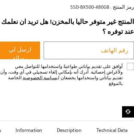
رمز المنتج : SSD-BX500-480GB
المنتج غير متوفر حاليا بالمخزن! هل تريد ان نعلمك
عند توفره ؟
ارسل لي
رسالة
أوافق على تقديم بياناتي طواعيةً واستخدامها للتواصل معي
ولأغراض إحصائية. أُدرك أنه بإمكاني إلغاء تسجيلي في أي وقت، وأن
تقديم بياناتي واستخدامها يخضعان لـ
سياسة الخصوصية
الخاصة
بالموقع.
s
Information
Description
Technical Data