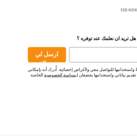
SSD KIOX
 هل تريد ان نعلمك عند توفره ؟
ارسل لي
رسالة
ً واستخدامها للتواصل معي ولأغراض إحصائية. أُدرك أنه بإمكاني
قديم بياناتي واستخدامها يخضعان لـ
سياسة الخصوصية
الخاصة