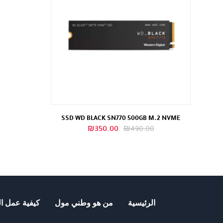
SSD WD BLACK SN770 500GB M.2 NVME
السعر
السعر
₪
350.00
₪
490.00
الأصلي
الحالي
هو:
هو:
₪350.00.
₪490.00.
الرئيسية
من هو وطني مول
كيفية عمل ال