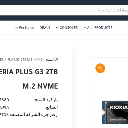
هل نزلت التطبيق ليصلك كل جديد ؟
هل 
ا تريد ان تبحث
Perfume
DEALS
CONSOLES
ALL PRODUCTS
الرئيسية
/
CERIA PLUS G3 2TB M.2 NVME
ERIA PLUS G3 2TB
M.2 NVME
باركود المنتج
7889
الصانع
IOXIA
رقم جزء الشركة المصنعة
2TG8