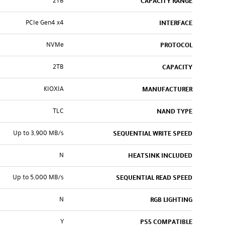
2TB
CAPACITY RANGE
PCIe Gen4 x4
INTERFACE
NVMe
PROTOCOL
2TB
CAPACITY
KIOXIA
MANUFACTURER
TLC
NAND TYPE
Up to 3,900 MB/s
SEQUENTIAL WRITE SPEED
N
HEATSINK INCLUDED
Up to 5,000 MB/s
SEQUENTIAL READ SPEED
N
RGB LIGHTING
Y
PS5 COMPATIBLE