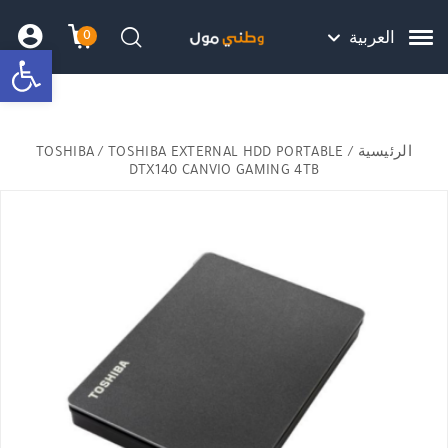
Skip to Content
Back top top
Contact Us
هل نزلت التطبيق ليصلك كل جديد ؟
0
العربية
bar
עגלת הק
התב
חיפוש
الرئيسية
/
/ TOSHIBA EXTERNAL HDD PORTABLE
TOSHIBA
DTX140 CANVIO GAMING 4TB