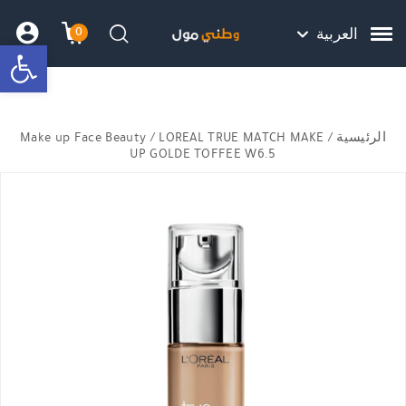
Skip to Content
Back top top
Contact Us
هل نزلت التطبيق ليصلك كل جديد ؟
0
العربية
bar
עגלת הק
התב
חיפוש
الرئيسية
/
/ LOREAL TRUE MATCH MAKE
Make up Face Beauty
UP GOLDE TOFFEE W6.5