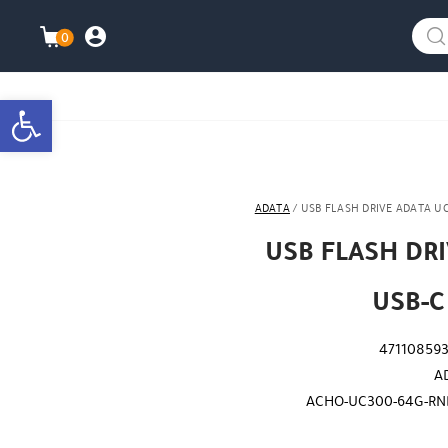
info@watanimall.com
025855963
العربية
نزلت التطبيق ليصلك كل جديد ؟
هل نزلت التطبي
0
התברות\ה
עגלת ה
bar
ADATA
/ USB FLASH DRIVE ADATA U
USB FLASH DR
USB-C
471108593
A
ACHO-UC300-64G-RN