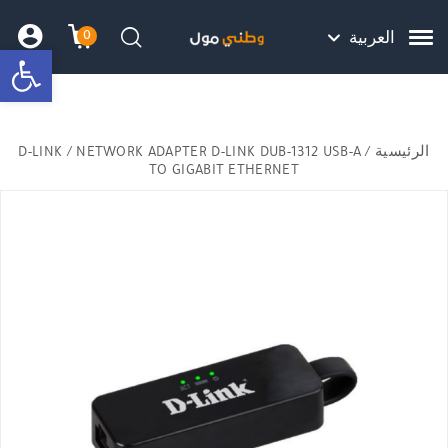
Skip to Content
Back top top
Contact Us
هل نزلت التطبيق ليصلك كل جديد ؟
0
العربية
bar
עגלת הק
התב
חיפוש
الرئيسية
/
/ NETWORK ADAPTER D-LINK DUB-1312 USB-A
D-LINK
TO GIGABIT ETHERNET