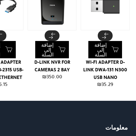
إضافة
إضافة
إ
إلى
إلى
السلة
السلة
ا
 ADAPTER
D-LINK NVR FOR
WI-FI ADAPTER D-
-2315 USB-
CAMERAS 2 BAY
LINK DWA-131 N300
₪
350.00
 ETHERNET
USB NANO
6.15
₪
35.29
معلومات