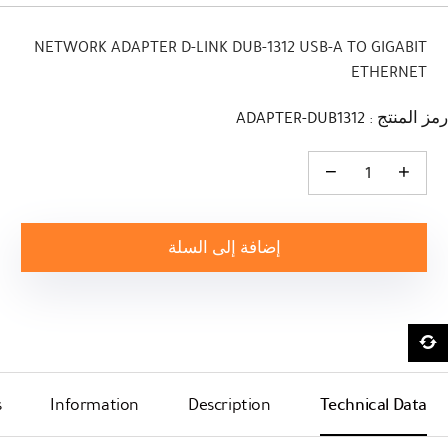
NETWORK ADAPTER D-LINK DUB-1312 USB-A TO GIGABIT
ETHERNET
رمز المنتج : ADAPTER-DUB1312
كمية NETWORK ADAPTER D-LINK DUB-1312 USB-A TO GIGABIT ETHERNET
إضافة إلى السلة
s
Information
Description
Technical Data