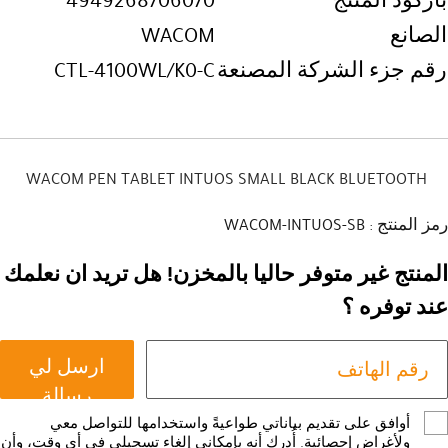
باركود المنتج
4949268706070
الصانع
WACOM
رقم جزء الشركة المصنعة
CTL-4100WL/K0-C
WACOM PEN TABLET INTUOS SMALL BLACK BLUETOOTH
رمز المنتج : WACOM-INTUOS-SB
المنتج غير متوفر حاليا بالمخزن! هل تريد ان نعلمك
عند توفره ؟
ارسل لي
رسالة
أوافق على تقديم بياناتي طواعيةً واستخدامها للتواصل معي
ولأغراض إحصائية. أُدرك أنه بإمكاني إلغاء تسجيلي في أي وقت، وأن