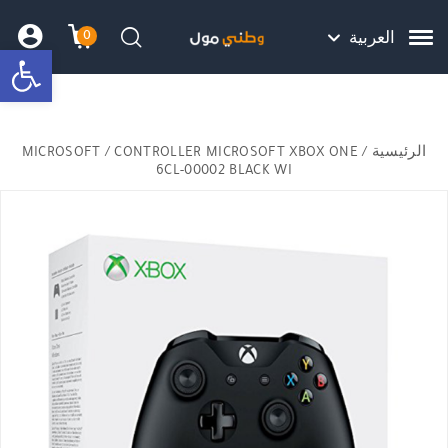
Skip to Content
Back top top
Contact Us
هل نزلت التطبيق ليصلك كل جديد ؟
0
العربية
bar
עגלת הק
התב
חיפוש
الرئيسية
/
/ CONTROLLER MICROSOFT XBOX ONE
MICROSOFT
6CL-00002 BLACK WI