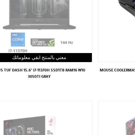
معني بالمنتج ابقي معلوماتك
S TUF DASH 15.6" i7-11370H SSD1TB RAM16 W10
MOUSE COOLERMAS
3050TI GRAY