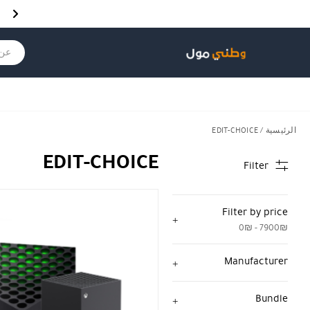
Skip to Content
Back top top
Contact Us
هل نزلت التطبيق ليصلك كل جديد ؟
عن ماذ
الرئيسية
/ EDIT-CHOICE
EDIT-CHOICE
Filter
Filter by price
0₪ - 7900₪
Manufacturer
Bundle