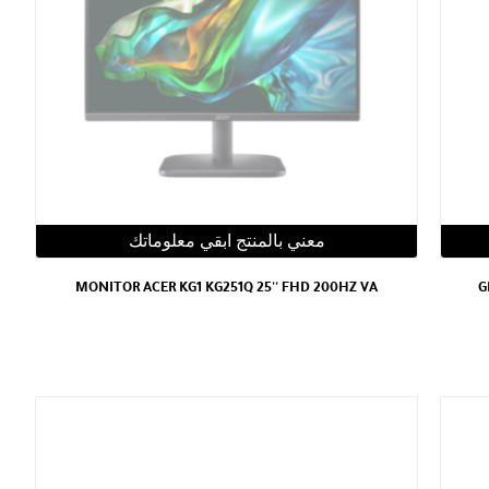
معني بالمنتج ابقي معلوماتك
MONITOR ACER KG1 KG251Q 25'' FHD 200HZ VA
G