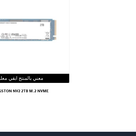
معني بالمنتج ابقي معل
GSTON NV2 2TB M.2 NVME