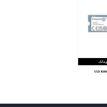
وماتك
SSD KIN