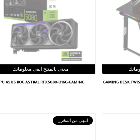
وماتك
معني بالمنتج ابقي معلوماتك
PU ASUS ROG ASTRAL RTX5080-O16G-GAMING
GAMING DESK TWIS
انتهى من المخزن