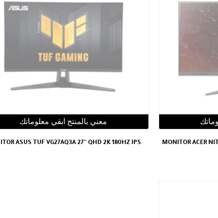
وماتك
معني بالمنتج ابقي معلوماتك
TOR ASUS TUF VG27AQ3A 27'' QHD 2K 180HZ IPS
MONITOR ACER NITR