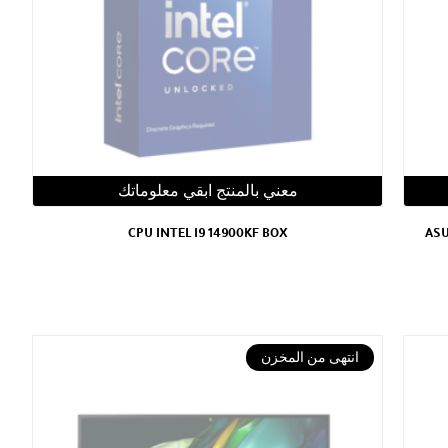
معني بالمنتج ابقي معلوماتك
CPU INTEL I9 14900KF BOX
ASU
انتهى من المخزن