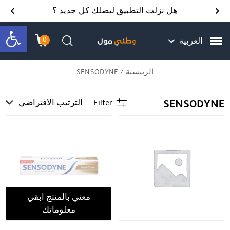
Skip to Content
Back top top
Contact Us
هل نزلت التطبيق ليصلك كل جديد ؟
bar
0
العربية
עגלת הק
התב
חיפוש
الرئيسية
/ SENSODYNE
SENSODYNE
Filter
الترتيب الافتراضي
معني بالمنتج ابقي
معلوماتك