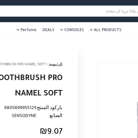
هل نزلت التطبيق ليصلك كل جديد ؟
هل 
ا تريد ان تبحث
Perfume
DEALS
CONSOLES
ALL PRODUCTS
الرئيسية
/
OTHBRUSH PRO NAMEL SOFT
OOTHBRUSH PRO
NAMEL SOFT
باركود المنتج
6805699955129
الصانع
SENSODYNE
₪
9.07