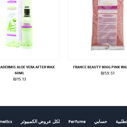
IADERMIS ALOE VERA AFTER WAX
FRANCE BEAUTY 800G PINK WA
60ML
₪
59.51
₪
15.13
طلبية
حسابي
Perfume
لكل عروض الكمبيوتر
metics