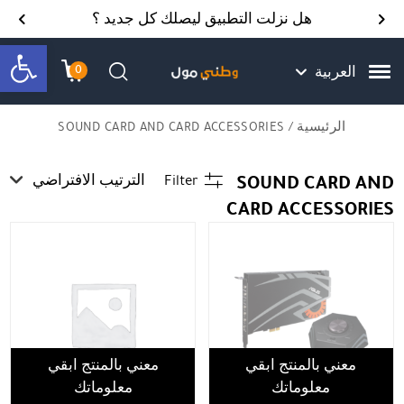
Skip to Content
Back top top
Contact Us
هل نزلت التطبيق ليصلك كل جديد ؟
bar
0
العربية
עגלת הק
התב
חיפוש
الرئيسية
/ SOUND CARD AND CARD ACCESSORIES
SOUND CARD AND
Filter
الترتيب الافتراضي
CARD ACCESSORIES
معني بالمنتج ابقي
معني بالمنتج ابقي
معلوماتك
معلوماتك