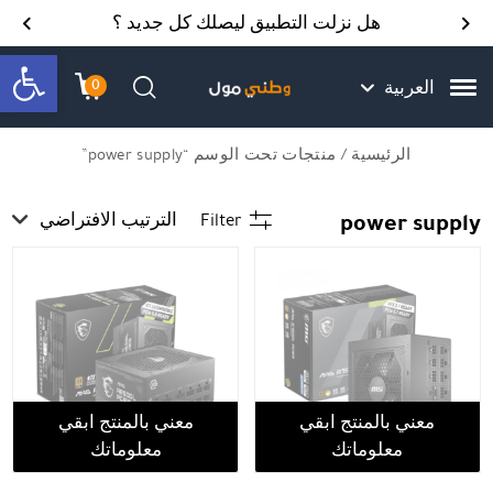
Skip to Content
Back top top
Contact Us
هل نزلت التطبيق ليصلك كل جديد ؟
bar
0
العربية
עגלת הק
התב
חיפוש
الرئيسية
/ منتجات تحت الوسم “power supply”
power supply
Filter
الترتيب الافتراضي
معني بالمنتج ابقي
معني بالمنتج ابقي
معلوماتك
معلوماتك