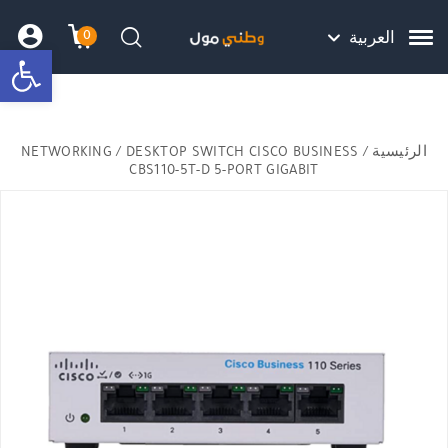
Skip to Content
Back top top
Contact Us
هل نزلت التطبيق ليصلك كل جديد ؟
0
العربية
bar
עגלת הק
התב
חיפוש
الرئيسية
/
/ DESKTOP SWITCH CISCO BUSINESS
NETWORKING
CBS110-5T-D 5-PORT GIGABIT