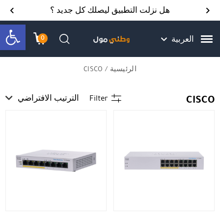
Skip to Content
Back top top
Contact Us
هل نزلت التطبيق ليصلك كل جديد ؟
bar
0
العربية
עגלת הק
התב
חיפוש
الرئيسية
/ CISCO
CISCO
Filter
الترتيب الافتراضي