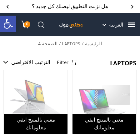
Skip to Content
Back top top
Contact Us
هل نزلت التطبيق ليصلك كل جديد ؟
bar
0
العربية
עגלת הק
התב
חיפוש
الرئيسية
/
LAPTOPS
/ الصفحة 4
LAPTOPS
Filter
الترتيب الافتراضي
معني بالمنتج ابقي
معني بالمنتج ابقي
معلوماتك
معلوماتك