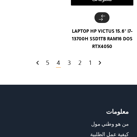
LAPTOP HP VICTUS 15.6" i7-
13700H SSD1TB RAM16 DOS
RTX4050
5
4
3
2
1
معلومات
من هو وطني مول
كيفية عمل الطلبية