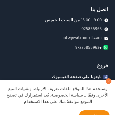
اتصل بنا
9:00 - 16:00 من السبت للخميس
025855963
info@watanimall.com
+97225855963
فروع
تابعونا على صفحة الفيسبوك
تابعونا على انستغرام
يستخدم هذا الموقع ملفات تعريف الارتباط وتقنيات التتبع
الأخرى وفقًا لـ
سياسة الخصوصية
. يُعد استمرارك في تصفح
الموقع موافقةً منك على هذا الاستخدام.
الشراء من الموقع آمن ويلبي أعلى معايير الأمان
أتصل بنا