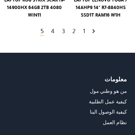
14900HX 64GB 2TB 4080
14AHP9 14" R7-8840HS
WIN11
SSD1T RAM16 W1H
5
4
3
2
1
معلومات
من هو وطني مول
كيفية عمل الطلبية
كيفية الوصول الينا
نظام العمل