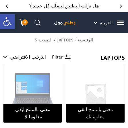
Skip to Content
Back top top
Contact Us
هل نزلت التطبيق ليصلك كل جديد ؟
bar
0
العربية
עגלת הק
התב
חיפוש
الرئيسية
/
LAPTOPS
/ الصفحة 5
LAPTOPS
Filter
الترتيب الافتراضي
معني بالمنتج ابقي
معني بالمنتج ابقي
معلوماتك
معلوماتك